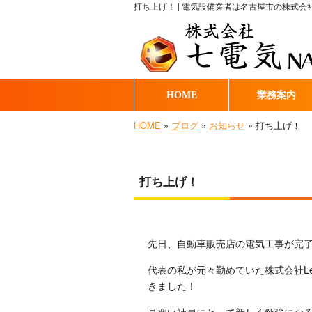
打ち上げ！ | 電気設備業者は名古屋市の株式
HOME
業務案内
HOME
»
ブログ
»
お知らせ
» 打ち上げ！
打ち上げ！
先日、自動車販売店の電気工事が完
代表の私が元々勤めていた株式会社L
きました！
見習い社員にとって新しく勉強にな